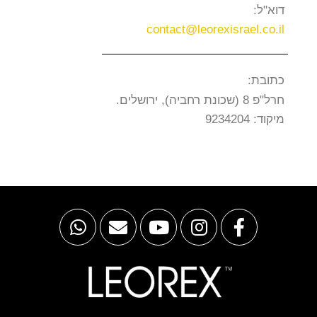
דוא"ל:
contact@leorexisrael.co.il
כתובת:
חרל"פ 8 (שכונת רחביה), ירושלים.
מיקוד: 9234204