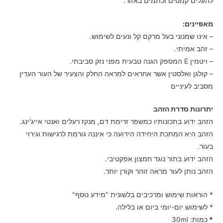
להעלים קמטים וכתמים באזור.
מאפיינים:
– אינו שמנוני בעל מרקם קל ונעים לשימוש.
– זהב אמיתי.
– ויטמין E המספק הגנה טבעית מפני נזק סביבתי.
– קולגן ואלסטין אשר אחראים למראה החלק והצעיר של העור העדין
מסביב לעיניים
יתרונות סדרת הזהב
הזהב ידוע בתכונותיו כמשפר זרימת דם, מנקז רעלים ואנטי אייג'ינג.
הזהב היא המתכת היחידה הידועה כי איננה גורמת לרגישות וגירוי
בעור.
הזהב ידוע בתור נוגד חמצון אפקטיבי.
הזהב נותן לעור מראה זוהר וקורן יותר.
* הוראות שימוש ומרכיבים בלשונית "מידע נוסף"
* לשימוש יום-יומי ביום או בלילה.
*
כמות: 30ml