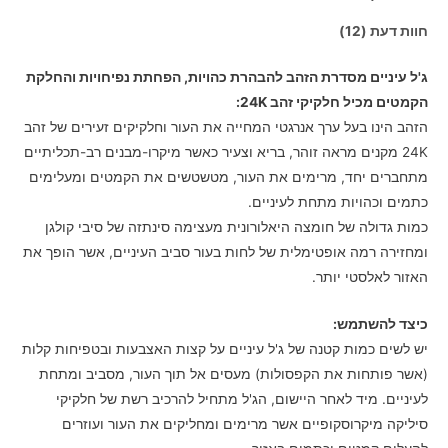
חוות דעת (12)
ג'ל עיניים מסדרת הזהב להבהרת כהויות, הפחתת נפיחויות והחלקת
הקמטים מכיל חלקיקי זהב 24K:
הזהב הינו בעל ערך אנרגטי המחייה את העור וחלקיקים זעירים של זהב
24K מקנים מראה זוהר, בריא וצעיר כאשר מיקרו-מבנים רב-תכליתיים
מתחברים יחד, מרימים את העור, מטשטשים את הקמטים ומעלימים
כתמים וכהויות מתחת לעיניים.
כמות גדולה של חומצה היאלורונית מעצימה סינתזה של סיבי קולגן
ומחזירה רמה אופטימלית של לחות בעור סביב העיניים, אשר הופך את
האזור לאלסטי יותר.
כיצד להשתמש:
יש לשים כמות קטנה של ג'ל עיניים על קצות האצבעות ובטפיחות קלות
(אשר פותחות את הקפסולות) מעסים אל תוך העור, מסביב ומתחת
לעיניים. מיד לאחר היישום, הג'ל מתחיל להרכיב רשת של חלקיקי
סיליקה מיקרוסקופיים אשר מרימים ומחליקים את העור ועוזרים