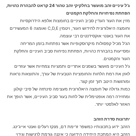
דירוגים של
לקוחות
ג'ל עיניים זהב מועשר בחלקיקי זהב טהור 24 קראט להבהרת כהויות,
הפחתת נפיחויות והחלקת הקמטים
מזין את העור העדין סביב העיניים בחומצות אלפא הידרוקסיות
וחומצה היאלורונית לחידוש העור, ויטמין C,D,E ואומגה 6 המעשירים
את העור באנטי אוקסידנטים רבי עוצמה.
הג'ל מכיל קפסולות מיקרוסקופיות אשר נפתחות בזמן המריחה
ומסייעות בהבהרת כהויות, הפחתת נפיחות סביב העיניים והחלקת
העור והקמטים.
ג’ל העיניים מועשר בשמנים אתריים ותמציות צמחיות אשר עוזרים
לאזן את רמת הלחות והחומציות הטבעית של עורך, והתוצאות נראות
ומורגשות היטב תוך זמן קצר.
כמות גדולה של חומצה היאלורונית מעצימה סינתזה של סיבי קולגן
ומחזירה רמה אופטימלית של לחות בעור סביב העיניים, אשר הופך את
האזור לאלסטי יותר.
יתרונות סדרת הזהב
הזהב ידוע בתכונותיו כמשפר זרימת דם, מנקז רעלים ואנטי אייג'ינג.
הזהב היא המתכת היחידה הידועה כי איננה גורמת לרגישות וגירוי